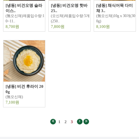
[냉동] 비건오뎅 슬라
[냉동] 비건오뎅 핫바
[냉동] 채식어묵 다미
이스..
25..
채 3..
(無오신채)제품입수량:1
(오신채)제품입수량:5개
(無오신채)10g x 30개(30
0~11..
(250..
0g)
8,700원
7,800원
8,100원
[냉동] 비건 후라이 20
0g
(無오신채)
7,100원
1
2
3