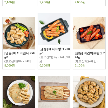
7,100원
7,900원
7,900원
[냉동] 베지프랑크 200
[냉동] 베지비엔나 250
g/1..
[냉동] 비건빅프랑크 2
g/1..
(無오신채)36g x 6개(200
70g
(無오신채)10g x 24개
g)
(無오신채)(4개입)
8,000원
6,600원
9,100원