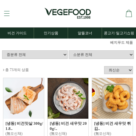
비건 가이드
인기상품
알뜰코너
콩고기·밀고기쇼핑
베지푸드 제품
총 73개의 상품
[냉동] 비건맛살 300g/
[냉동] 비건 새우맛 20
[냉동] 비건 새우맛 튀
1.8..
0g/..
김..
(無오신채)
(無오신채)
(無오신채)