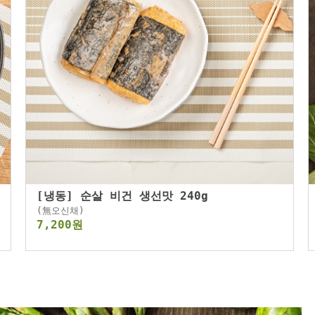
[냉동] 순살 비건 생선맛 240g
(無오신채)
7,200원