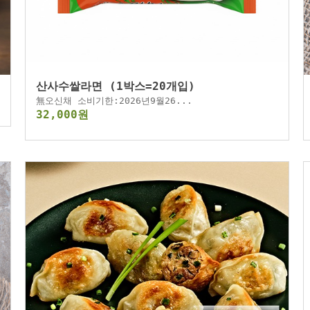
산사수쌀라면 (1박스=20개입)
無오신채 소비기한:2026년9월26...
32,000원