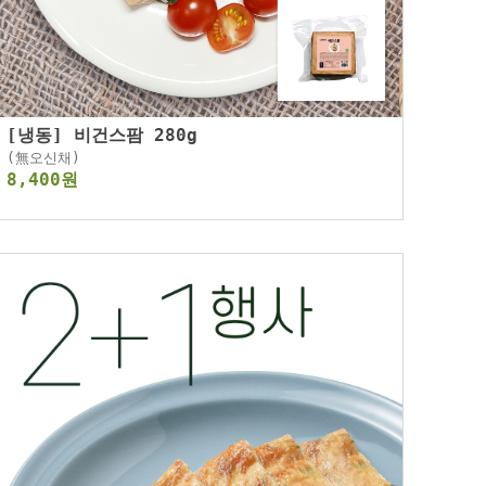
[냉동] 비건스팜 280g
(無오신채)
8,400원