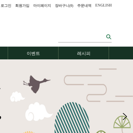
ENGLISH
로그인
회원가입
마이페이지
장바구니(
0
)
주문내역
이벤트
레시피