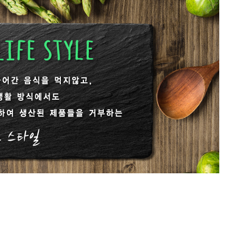
[냉동] 비건양념강정
[
400g/1kg
7,100원