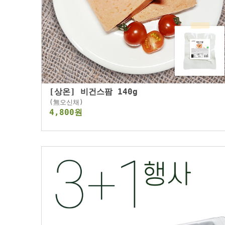
[상온] 비건스팜 140g
(無오신채)
4,800원