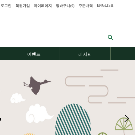
ENGLISH
로그인
회원가입
마이페이지
장바구니(
0
)
주문내역
이벤트
레시피