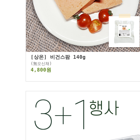
[상온] 비건스팜 140g
(無오신채)
4,800원