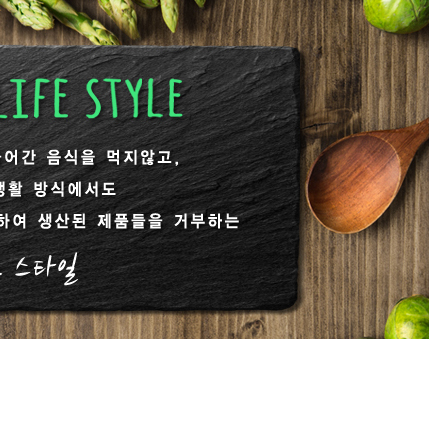
[냉동] 비건양념강정
[실온] 
400g/1kg
6
7,100원