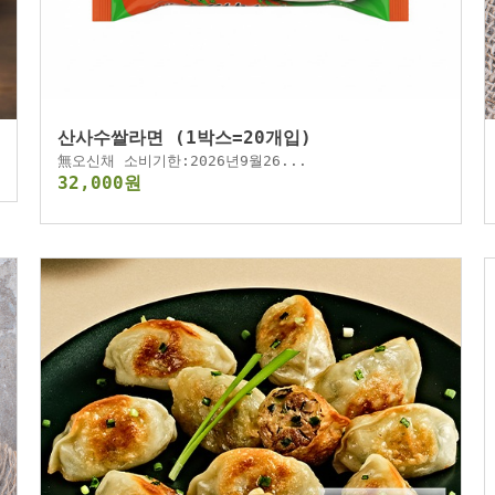
산사수쌀라면 (1박스=20개입)
無오신채 소비기한:2026년9월26...
32,000원