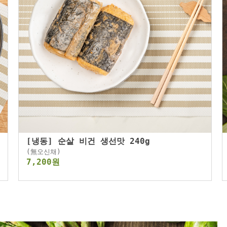
[냉동] 순살 비건 생선맛 240g
(無오신채)
7,200원