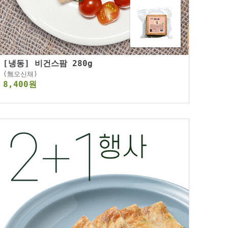
[냉동] 비건스팜 280g
(無오신채)
8,400원