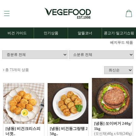
비건 가이드
인기상품
알뜰코너
콩고기·밀고기쇼핑
베지푸드 제품
총 73개의 상품
[냉동] 쏘이버거 240g/
[냉동] 비건크리스피
[냉동] 비건동그랑땡 2
1kg
너겟..
50g..
(오신채)40g x 6개(240g)