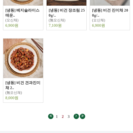
[냉동] 베지슬라이스
[냉동] 비건 장조림 25
[냉동] 비건 진미채 20
매운..
0g/..
0g/..
(오신채)
(無오신채)
(오신채)
6,900원
7,100원
6,900원
[냉동] 비건 견과진미
채 2..
(無오신채)
8,000원
1
2
3