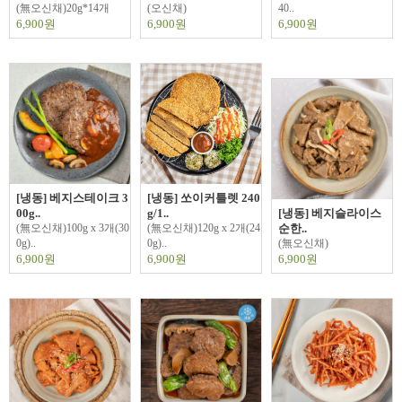
(無오신채)20g*14개
(오신채)
40..
6,900원
6,900원
6,900원
[냉동] 베지스테이크 3
[냉동] 쏘이커틀렛 240
00g..
g/1..
[냉동] 베지슬라이스
(無오신채)100g x 3개(30
(無오신채)120g x 2개(24
순한..
0g)..
0g)..
(無오신채)
6,900원
6,900원
6,900원