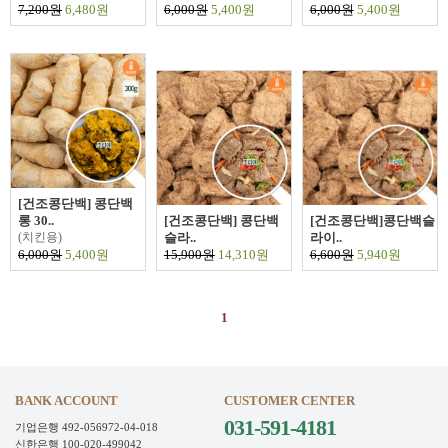
7,200원
6,480원
6,000원
5,400원
6,000원
5,400원
[건조콩단백] 콩단백
롱 30..
[건조콩단백] 콩단백
[건조콩단백]콩단백슬
(치킨용)
슬라..
라이..
6,000원
5,400원
15,900원
14,310원
6,600원
5,940원
1
BANK ACCOUNT
CUSTOMER CENTER
031-591-4181
기업은행 492-056972-04-018
신한은행 100-020-499042