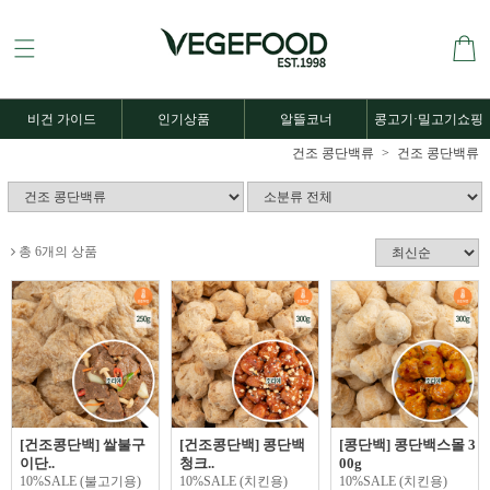
비건 가이드
인기상품
알뜰코너
콩고기·밀고기쇼핑
건조 콩단백류
건조 콩단백류
총 6개의 상품
[건조콩단백] 쌀불구
[건조콩단백] 콩단백
[콩단백] 콩단백스몰 3
이단..
청크..
00g
10%SALE (불고기용)
10%SALE (치킨용)
10%SALE (치킨용)