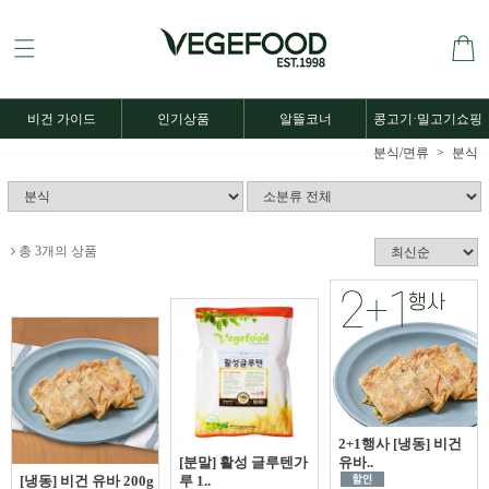
비건 가이드
인기상품
알뜰코너
콩고기·밀고기쇼핑
분식/면류
분식
총 3개의 상품
2+1행사 [냉동] 비건
[분말] 활성 글루텐가
유바..
[냉동] 비건 유바 200g
루 1..