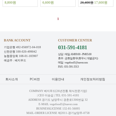
8,800원
6,600원
26,400원
17,600원
1
BANK ACCOUNT
CUSTOMER CENTER
031-591-4181
기업은행 492-056972-04-018
신한은행 100-020-499042
상담 : 매일 AM09:00 - PM05:00
농협중앙회 108-01-183907
휴무 : 공휴일휴무(휴무시 개별공지)
예금주 : 베지푸드
메일 : vegefood1@naver.com
FAX : 031-591-3313
회사소개
PC버전
이용안내
개인정보처리방침
COMPANY 베지푸드[26년전통 채식전문기업]
| CEO 이승섭 | TEL
031-591-4181
ADDRESS 경기도 남양주시 경춘로1306번길 32
E-MAIL vegefood1@naver.com
BUSINESSLICENSE 132-81-56095
MAIL-ORDER LICENSE 제2011-경기남양주-0758