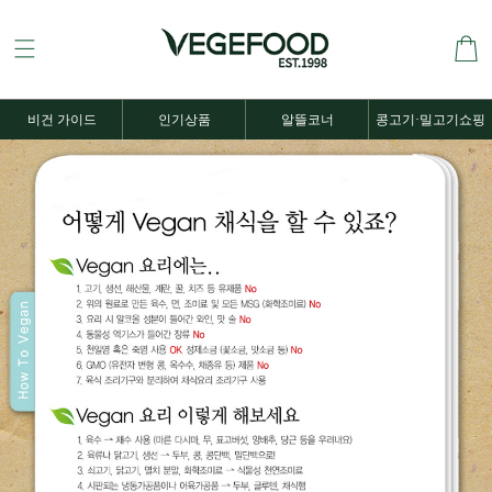
비건 가이드
인기상품
알뜰코너
콩고기·밀고기쇼핑