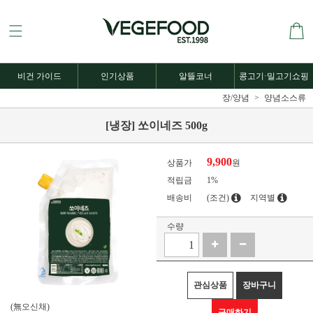
비건 가이드
인기상품
알뜰코너
콩고기·밀고기쇼핑
장/양념
양념소스류
[냉장] 쏘이네즈 500g
9,900
상품가
원
적립금
1%
배송비
(조건)
지역별
수량
관심상품
장바구니
(無오신채)
구매하기