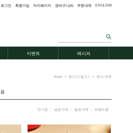
ENGLISH
로그인
회원가입
마이페이지
장바구니(
0
)
주문내역
이벤트
레시피
Home
>
콩고기/밀고기
>
분식/면류
묶음
인기순
낮은가격
높은가격
브랜드명