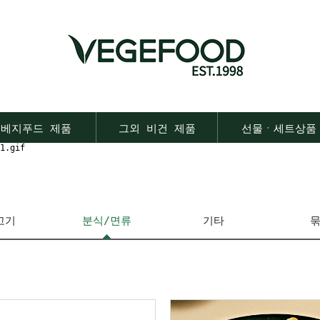
베지푸드 제품
그외 비건 제품
선물ㆍ세트상품
1.gif
고기
분식/면류
기타