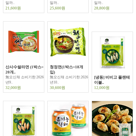
일까..
일까..
일까..
21,600원
25,600원
28,800원
산사수쌀라면 (1박스=
청정면(1박스=18개
20개..
입)
無오신채 소비기한:2026
無오신채 소비기한:2026
[냉동] 비비고 플랜테
년9..
년10..
이블..
32,000원
30,600원
12,000원