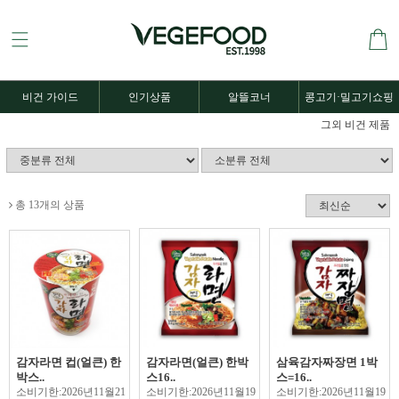
비건 가이드
인기상품
알뜰코너
콩고기·밀고기쇼핑
그외 비건 제품
총 13개의 상품
감자라면 컵(얼큰) 한
감자라면(얼큰) 한박
삼육감자짜장면 1박
박스..
스16..
스=16..
소비기한:2026년11월21
소비기한:2026년11월19
소비기한:2026년11월19