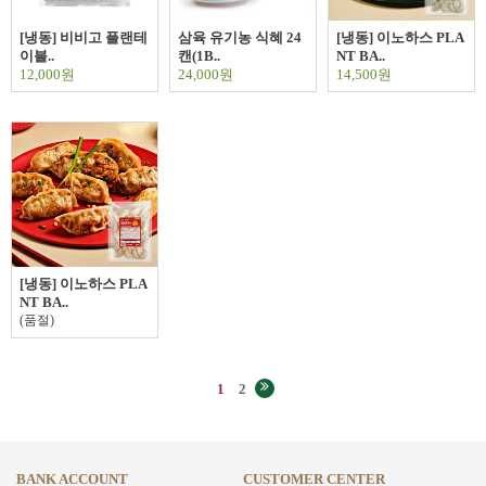
[냉동] 비비고 플랜테
삼육 유기농 식혜 24
[냉동] 이노하스 PLA
이블..
캔(1B..
NT BA..
12,000원
24,000원
14,500원
[냉동] 이노하스 PLA
NT BA..
(품절)
1
2
BANK ACCOUNT
CUSTOMER CENTER