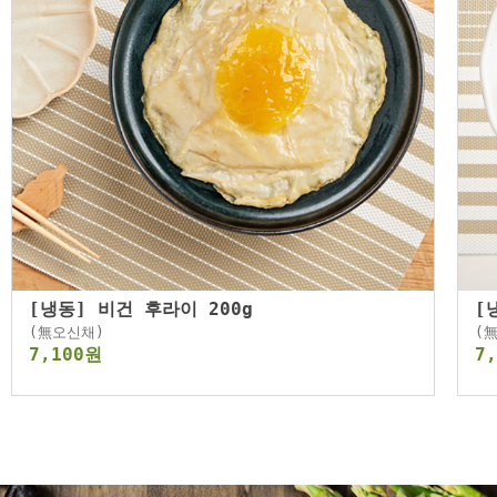
[냉동] 비건 후라이 200g
[
(無오신채)
(
7,100원
7