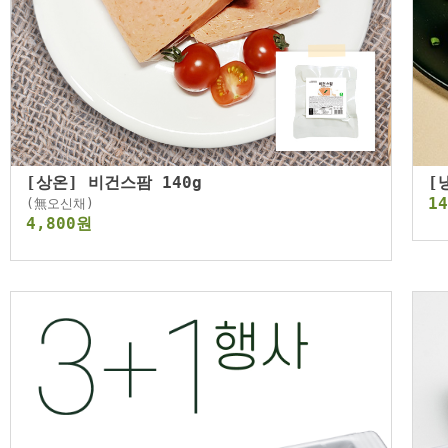
[상온] 비건스팜 140g
[
1
(無오신채)
4,800원