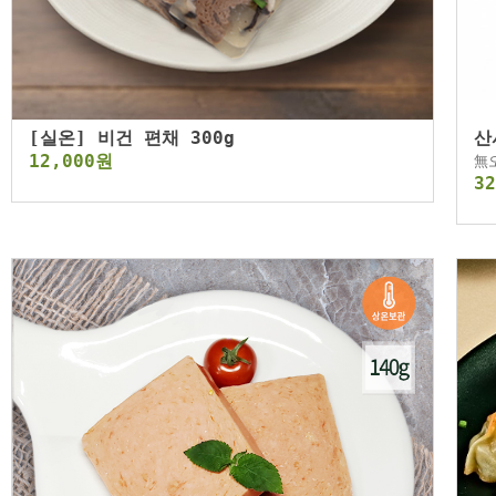
[실온] 비건 편채 300g
산
12,000원
無
3