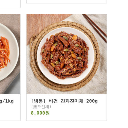
/1kg
[냉동] 비건 견과진미채 200g
(無오신채)
8,000원