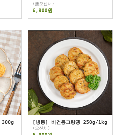
(無오신채)
6,900원
300g
[냉동] 비건동그랑땡 250g/1kg
(오신채)
6,900원