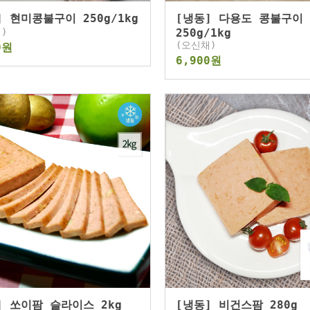
] 현미콩불구이 250g/1kg
[냉동] 다용도 콩불구이
)
250g/1kg
(오신채)
0원
6,900원
] 쏘이팜 슬라이스 2kg
[냉동] 비건스팜 280g