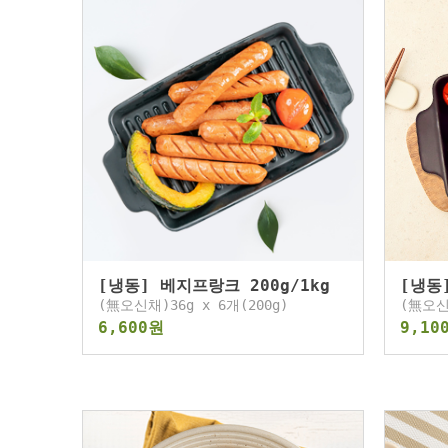
[냉동] 베지프랑크 200g/1kg
[냉동
(無오신채)36g x 6개(200g)
(無오신
6,600원
9,10