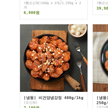
(無오신채)160g x 2개/1.25kg x 2
(無오신
개
39,9
6,900원
[냉동] 비건양념강정 400g/1kg
[냉동
(오신채)
250g
(오신채
7,100원