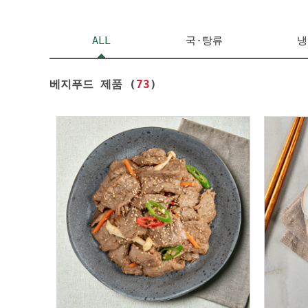
ALL
국·탕류
냉
베지푸드 제품 (
73
)