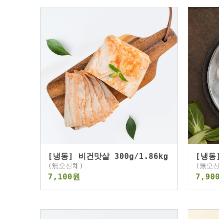
[냉동] 비건맛살 300g/1.86kg
[냉동
(無오신채)
(無오신
7,100원
7,90