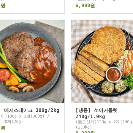
0원
6,900원
] 베지스테이크 300g/2kg
[냉동] 쏘이커틀렛
)100g x 3개(300g) /
240g/1.9kg
x 20개(2kg)
(無오신채)120g x 2개(240g
(1.9kg)
0원