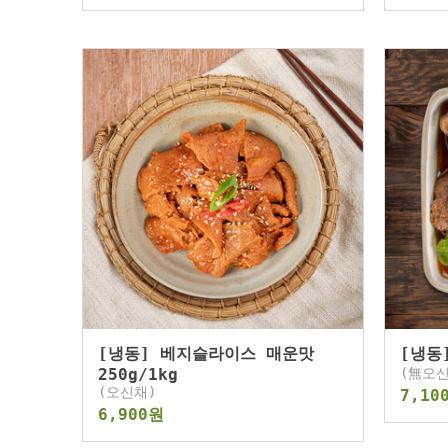
[냉동] 베지슬라이스 매운맛
[냉동
250g/1kg
(無오신
(오신채)
7,10
6,900원