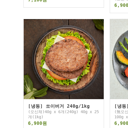
6,90
[냉동] 쏘이버거 240g/1kg
[냉동
(오신채)40g x 6개(240g) 40g x 25
(無오신채
개(1kg)
100g 
6,900원
6,90