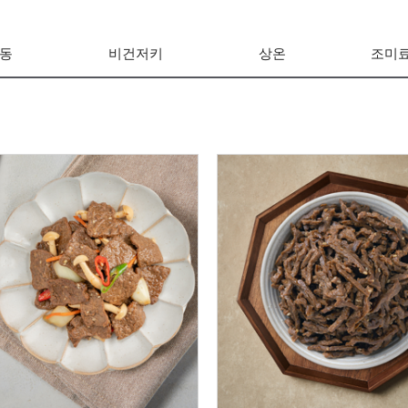
동
비건저키
상온
조미