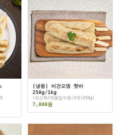
스
[냉동] 비건오뎅 핫바
250g/1kg
개
(오신채)제품입수량:5개(250g)
7,800원