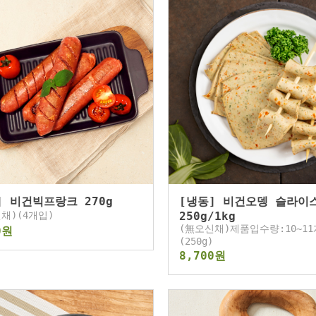
] 비건빅프랑크 270g
[냉동] 비건오뎅 슬라이
채)(4개입)
250g/1kg
(無오신채)제품입수량:10~11
0원
(250g)
8,700원