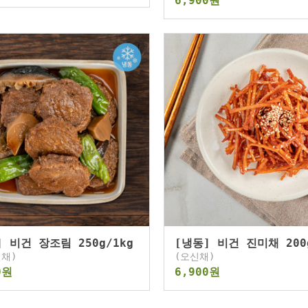
6,900원
] 비건 장조림 250g/1kg
[냉동] 비건 진미채 200g
채)
(오신채)
0원
6,900원