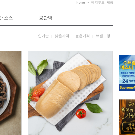
Home
>
베지푸드 제품
료·소스
콩단백
인기순
낮은가격
높은가격
브랜드명