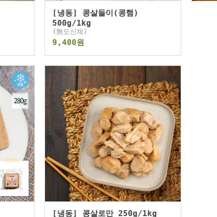
[냉동] 콩살들이(콩햄)
500g/1kg
(無오신채)
9,400원
[냉동] 콩살로만 250g/1kg