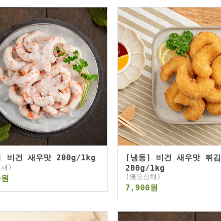
] 비건 새우맛 200g/1kg
[냉동] 비건 새우맛 튀김
채)
200g/1kg
(無오신채)
0원
7,900원