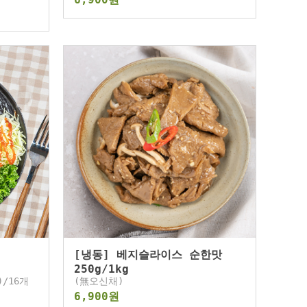
[냉동] 베지슬라이스 순한맛
250g/1kg
)/16개
(無오신채)
6,900원