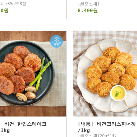
채)35g*58장
(無오신채)
00원
8,400원
] 비건 한입스테이크
[냉동] 비건크리스피너겟 
/1kg
/1kg
)
(無오신채)20g*14개