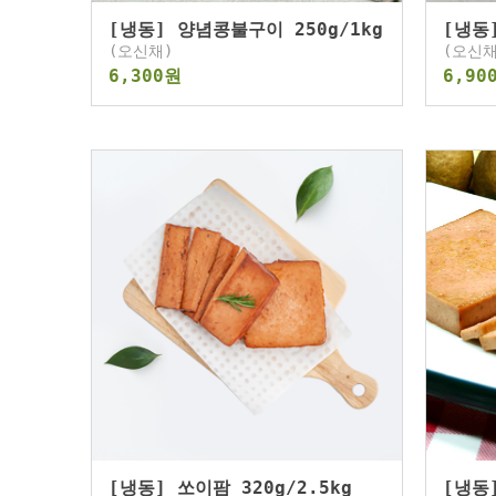
[냉동] 양념콩불구이 250g/1kg
[냉동
(오신채)
(오신채
6,300원
6,90
[냉동] 쏘이팜 320g/2.5kg
[냉동