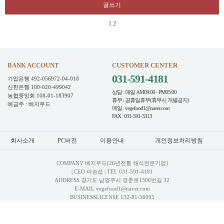
글쓰기
1
2
BANK ACCOUNT
CUSTOMER CENTER
031-591-4181
기업은행 492-056972-04-018
신한은행 100-020-499042
상담 : 매일 AM09:00 - PM05:00
농협중앙회 108-01-183907
휴무 : 공휴일휴무(휴무시 개별공지)
예금주 : 베지푸드
메일 : vegefood1@naver.com
FAX : 031-591-3313
회사소개
PC버전
이용안내
개인정보처리방침
COMPANY 베지푸드[26년전통 채식전문기업]
| CEO 이승섭 | TEL
031-591-4181
ADDRESS 경기도 남양주시 경춘로1306번길 32
E-MAIL vegefood1@naver.com
BUSINESSLICENSE 132-81-56095
MAIL-ORDER LICENSE 제2011-경기남양주-0758