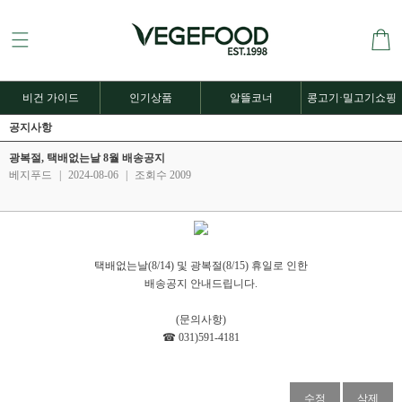
비건 가이드
인기상품
알뜰코너
콩고기·밀고기쇼핑
공지사항
광복절, 택배없는날 8월 배송공지
베지푸드
|
2024-08-06
|
조회수 2009
택배없는날(8/14) 및 광복절(8/15) 휴일로 인한
배송공지 안내드립니다.
(문의사항)
☎ 031)591-4181
수정
삭제