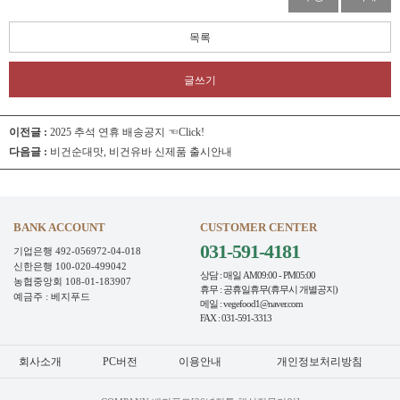
목록
글쓰기
이전글 :
2025 추석 연휴 배송공지 ☜Click!
다음글 :
비건순대맛, 비건유바 신제품 출시안내
BANK ACCOUNT
CUSTOMER CENTER
031-591-4181
기업은행 492-056972-04-018
신한은행 100-020-499042
상담 : 매일 AM09:00 - PM05:00
농협중앙회 108-01-183907
휴무 : 공휴일휴무(휴무시 개별공지)
예금주 : 베지푸드
메일 : vegefood1@naver.com
FAX : 031-591-3313
회사소개
PC버전
이용안내
개인정보처리방침