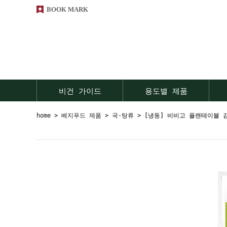
BOOK MARK
비건 가이드
용도별 제품
home
>
베지푸드 제품
>
국·탕류
> [냉동] 비비고 플랜테이블 김