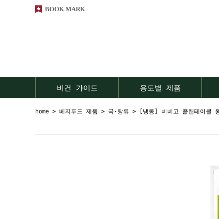
BOOK MARK
비건 가이드
용도별 제품
home
>
베지푸드 제품
>
국·탕류
> [냉동] 비비고 플랜테이블 왕