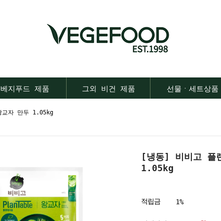
베지푸드 제품
그외 비건 제품
선물ㆍ세트상품
교자 만두 1.05kg
[냉동] 비비고 플
1.05kg
적립금
1%