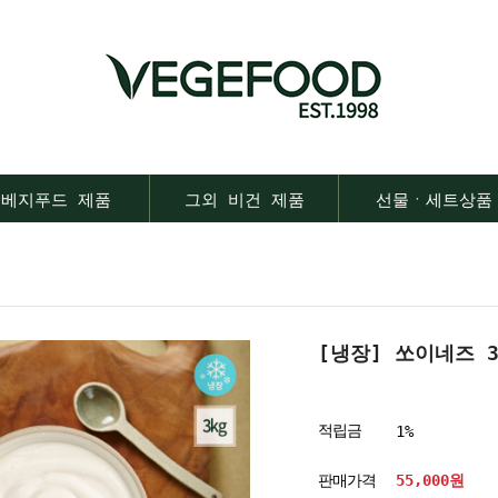
베지푸드 제품
그외 비건 제품
선물ㆍ세트상품
[냉장] 쏘이네즈 3
적립금
1%
판매가격
55,000
원