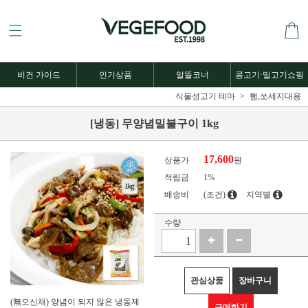
비건 가이드
인기상품
알뜰코너
콩고기·밀고기쇼핑
식물성고기 테마
햄,쏘세지대용
[냉동] 무양념밀불구이 1kg
17,600
상품가
원
적립금
1%
배송비
(조건)
지역별
수량
관심상품
장바구니
(無오신채) 양념이 되지 않은 냉동제
구매하기