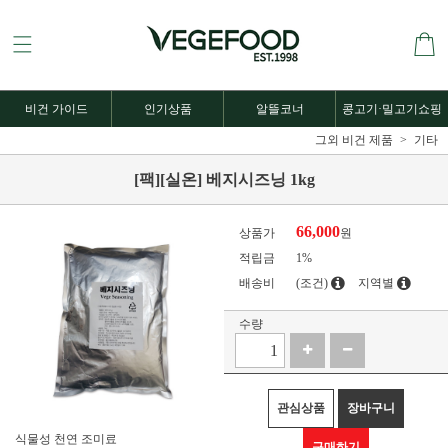
비건 가이드
인기상품
알뜰코너
콩고기·밀고기쇼핑
그외 비건 제품
기타
[팩][실온] 베지시즈닝 1kg
66,000
상품가
원
적립금
1%
배송비
(조건)
지역별
수량
관심상품
장바구니
식물성 천연 조미료
구매하기