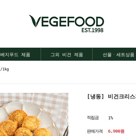
베지푸드 제품
그외 비건 제품
선물ㆍ세트상품
/1kg
[냉동] 비건크리스피
적립금
1%
판매가격
6,900원