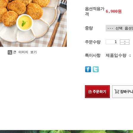
옵션적용가
6,900
원
격
중량
주문수량
큰 이미지 보기
특이사항
제품입수량 : 