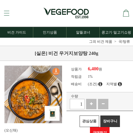
비건 가이드
인기상품
알뜰코너
콩고기·밀고기쇼핑
그외 비건 제품
국/탕류
[실온] 비건 우거지보양탕 240g
6,400
상품가
원
적립금
1%
배송비
(조건)
지역별
수량
관심상품
장바구니
(오신채)
구매하기