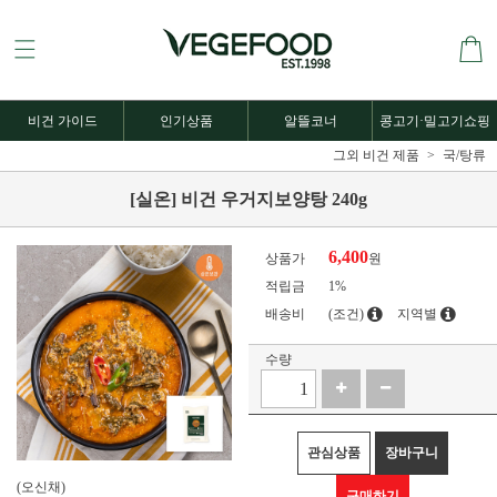
비건 가이드
인기상품
알뜰코너
콩고기·밀고기쇼핑
그외 비건 제품
국/탕류
[실온] 비건 우거지보양탕 240g
6,400
상품가
원
적립금
1%
배송비
(조건)
지역별
수량
관심상품
장바구니
(오신채)
구매하기