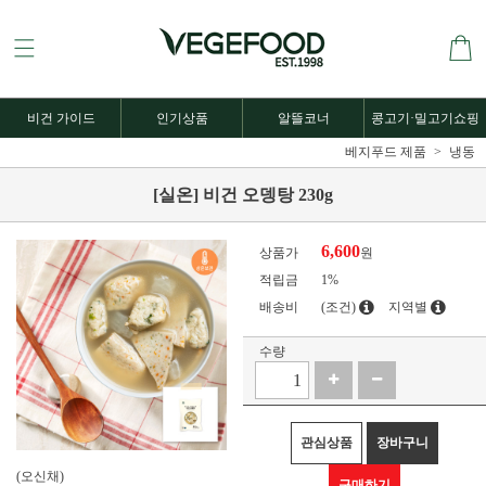
비건 가이드
인기상품
알뜰코너
콩고기·밀고기쇼핑
베지푸드 제품
냉동
[실온] 비건 오뎅탕 230g
6,600
상품가
원
적립금
1%
배송비
(조건)
지역별
수량
관심상품
장바구니
(오신채)
구매하기