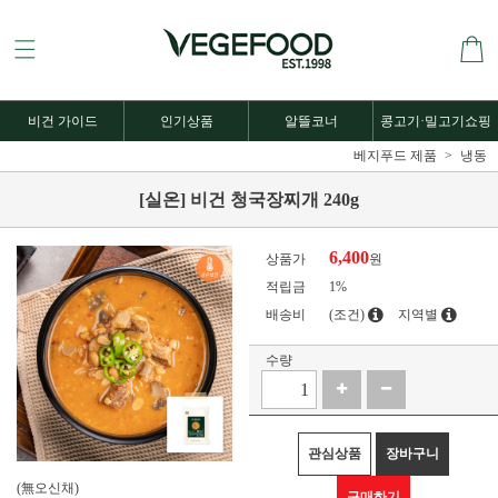
비건 가이드
인기상품
알뜰코너
콩고기·밀고기쇼핑
베지푸드 제품
냉동
[실온] 비건 청국장찌개 240g
6,400
상품가
원
적립금
1%
배송비
(조건)
지역별
수량
관심상품
장바구니
(無오신채)
구매하기