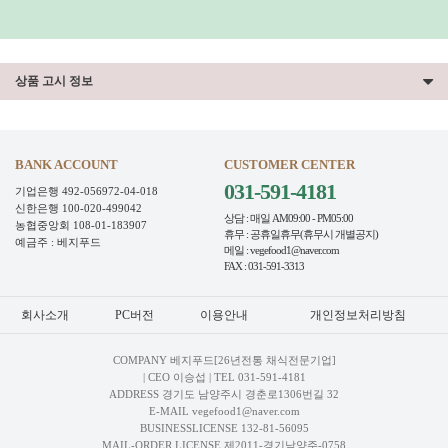
상품 고시 정보
BANK ACCOUNT
CUSTOMER CENTER
031-591-4181
기업은행 492-056972-04-018
신한은행 100-020-499042
상담 : 매일 AM09:00 - PM05:00
농협중앙회 108-01-183907
휴무 : 공휴일휴무(휴무시 개별공지)
예금주 : 베지푸드
메일 : vegefood1@naver.com
FAX : 031-591-3313
회사소개
PC버전
이용안내
개인정보처리방침
COMPANY 베지푸드[26년전통 채식전문기업]
| CEO 이승섭 | TEL
031-591-4181
ADDRESS 경기도 남양주시 경춘로1306번길 32
E-MAIL vegefood1@naver.com
BUSINESSLICENSE 132-81-56095
MAIL-ORDER LICENSE 제2011-경기남양주-0758