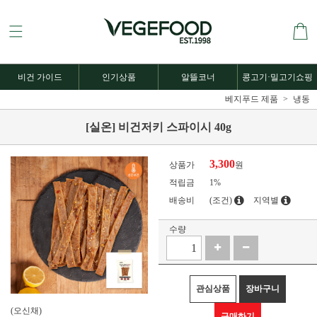
비건 가이드
인기상품
알뜰코너
콩고기·밀고기쇼핑
베지푸드 제품
냉동
[실온] 비건저키 스파이시 40g
3,300
상품가
원
적립금
1%
배송비
(조건)
지역별
수량
관심상품
장바구니
(오신채)
구매하기