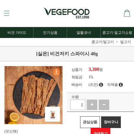
비건 가이드
인기상품
알뜰코너
콩고기·밀고기쇼핑
콩고기/밀고기
밀고기
[실온] 비건저키 스파이시 40g
3,300
상품가
원
적립금
1%
배송비
(조건)
지역별
수량
관심상품
장바구니
(오신채)
구매하기