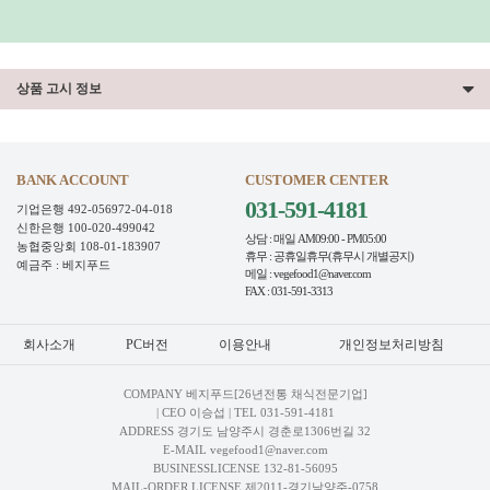
상품 고시 정보
BANK ACCOUNT
CUSTOMER CENTER
031-591-4181
기업은행 492-056972-04-018
신한은행 100-020-499042
상담 : 매일 AM09:00 - PM05:00
농협중앙회 108-01-183907
휴무 : 공휴일휴무(휴무시 개별공지)
예금주 : 베지푸드
메일 : vegefood1@naver.com
FAX : 031-591-3313
회사소개
PC버전
이용안내
개인정보처리방침
COMPANY 베지푸드[26년전통 채식전문기업]
| CEO 이승섭 | TEL
031-591-4181
ADDRESS 경기도 남양주시 경춘로1306번길 32
E-MAIL vegefood1@naver.com
BUSINESSLICENSE 132-81-56095
MAIL-ORDER LICENSE 제2011-경기남양주-0758