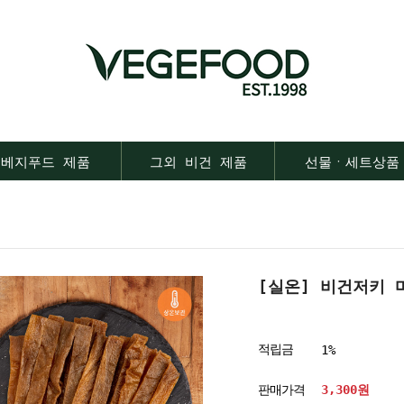
베지푸드 제품
그외 비건 제품
선물ㆍ세트상품
[실온] 비건저키 마
적립금
1%
판매가격
3,300
원