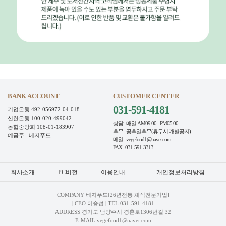
BANK ACCOUNT
CUSTOMER CENTER
031-591-4181
기업은행 492-056972-04-018
신한은행 100-020-499042
상담 : 매일 AM09:00 - PM05:00
농협중앙회 108-01-183907
휴무 : 공휴일휴무(휴무시 개별공지)
예금주 : 베지푸드
메일 : vegefood1@naver.com
FAX : 031-591-3313
회사소개
PC버전
이용안내
개인정보처리방침
COMPANY 베지푸드[26년전통 채식전문기업]
| CEO 이승섭 | TEL
031-591-4181
ADDRESS 경기도 남양주시 경춘로1306번길 32
E-MAIL vegefood1@naver.com