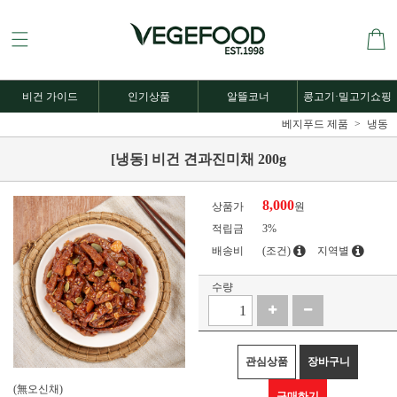
비건 가이드
인기상품
알뜰코너
콩고기·밀고기쇼핑
베지푸드 제품
냉동
[냉동] 비건 견과진미채 200g
8,000
상품가
원
적립금
3%
배송비
(조건)
지역별
수량
관심상품
장바구니
(無오신채)
구매하기