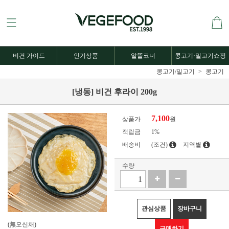
비건 가이드
인기상품
알뜰코너
콩고기·밀고기쇼핑
콩고기/밀고기
콩고기
[냉동] 비건 후라이 200g
7,100
상품가
원
적립금
1%
배송비
(조건)
지역별
수량
관심상품
장바구니
(無오신채)
구매하기