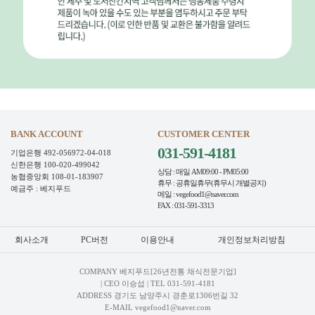
BANK ACCOUNT
CUSTOMER CENTER
031-591-4181
기업은행 492-056972-04-018
신한은행 100-020-499042
상담 : 매일 AM09:00 - PM05:00
농협중앙회 108-01-183907
휴무 : 공휴일휴무(휴무시 개별공지)
예금주 : 베지푸드
메일 : vegefood1@naver.com
FAX : 031-591-3313
회사소개
PC버전
이용안내
개인정보처리방침
COMPANY 베지푸드[26년전통 채식전문기업]
| CEO 이승섭 | TEL
031-591-4181
ADDRESS 경기도 남양주시 경춘로1306번길 32
E-MAIL vegefood1@naver.com