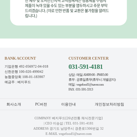
BANK ACCOUNT
CUSTOMER CENTER
031-591-4181
기업은행 492-056972-04-018
신한은행 100-020-499042
상담 : 매일 AM09:00 - PM05:00
농협중앙회 108-01-183907
휴무 : 공휴일휴무(휴무시 개별공지)
예금주 : 베지푸드
메일 : vegefood1@naver.com
FAX : 031-591-3313
회사소개
PC버전
이용안내
개인정보처리방침
COMPANY 베지푸드[26년전통 채식전문기업]
| CEO 이승섭 | TEL
031-591-4181
ADDRESS 경기도 남양주시 경춘로1306번길 32
E-MAIL vegefood1@naver.com