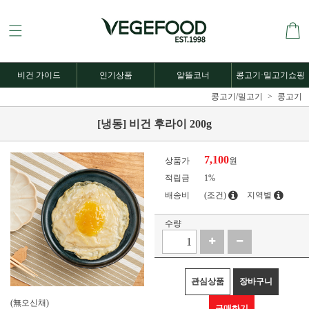
비건 가이드
인기상품
알뜰코너
콩고기·밀고기쇼핑
콩고기/밀고기
콩고기
[냉동] 비건 후라이 200g
7,100
상품가
원
적립금
1%
배송비
(조건)
지역별
수량
관심상품
장바구니
(無오신채)
구매하기