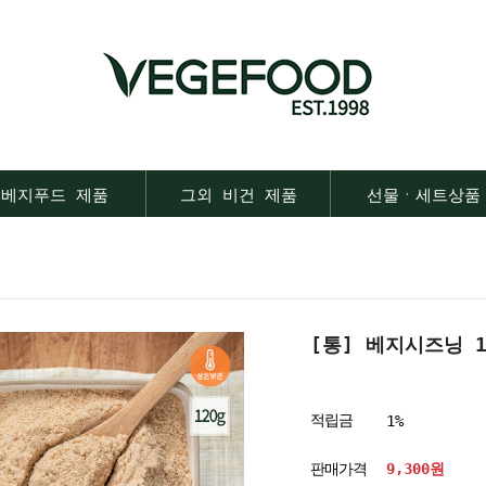
베지푸드 제품
그외 비건 제품
선물ㆍ세트상품
[통] 베지시즈닝 1
적립금
1%
판매가격
9,300
원