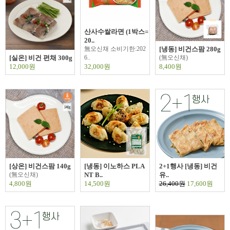
산사수쌀라면 (1박스=
20..
無오신채 소비기한:202
[냉동] 비건스팜 280g
[실온] 비건 편채 300g
6..
(無오신채)
12,000원
32,000원
8,400원
[상온] 비건스팜 140g
[냉동] 이노하스 PLA
2+1행사 [냉동] 비건
(無오신채)
NT B..
유..
4,800원
14,500원
26,400원
17,600원