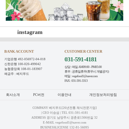
instagram
BANK ACCOUNT
CUSTOMER CENTER
031-591-4181
기업은행 492-056972-04-018
신한은행 100-020-499042
상담 : 매일 AM09:00 - PM05:00
농협중앙회 108-01-183907
휴무 : 공휴일휴무(휴무시 개별공지)
예금주 : 베지푸드
메일 : vegefood1@naver.com
FAX : 031-591-3313
회사소개
PC버전
이용안내
개인정보처리방침
COMPANY 베지푸드[26년전통 채식전문기업]
| CEO 이승섭 | TEL
031-591-4181
ADDRESS 경기도 남양주시 경춘로1306번길 32
E-MAIL vegefood1@naver.com
BUSINESSLICENSE 132-81-56095