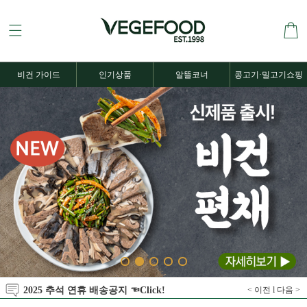
비건 가이드
인기상품
알뜰코너
콩고기·밀고기쇼핑
2025 추석 연휴 배송공지 ☜Click!
< 이전
l
다음 >