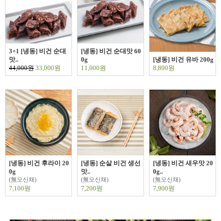
3+1 [냉동] 비건 순대
[냉동] 비건 순대맛 60
맛..
0g
[냉동] 비건 유바 200g
44,000원
33,000원
11,000원
8,800원
[냉동] 비건 후라이 20
[냉동] 순살 비건 생선
[냉동] 비건 새우맛 20
0g
맛..
0g..
(無오신채)
(無오신채)
(無오신채)
7,100원
7,200원
7,900원