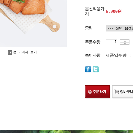
옵션적용가
6,900
원
격
중량
주문수량
큰 이미지 보기
특이사항
제품입수량 :