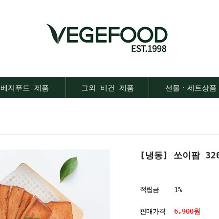
베지푸드 제품
그외 비건 제품
선물ㆍ세트상품
[냉동] 쏘이팜 320
적립금
1%
판매가격
6,900원