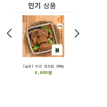
[실온] 비건 장조림 180g
[냉동] 베지스테
300g/2kg
6,600원
6,900원