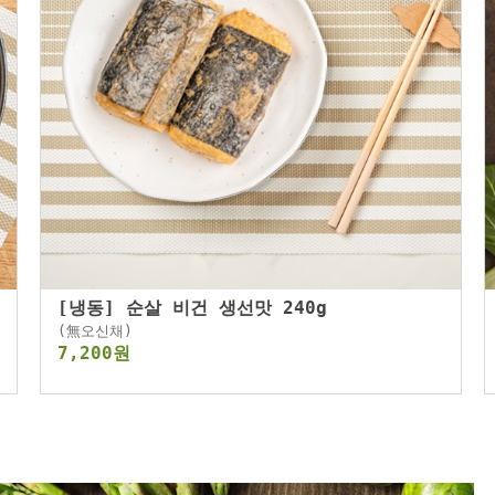
[냉동] 순살 비건 생선맛 240g
(無오신채)
7,200원