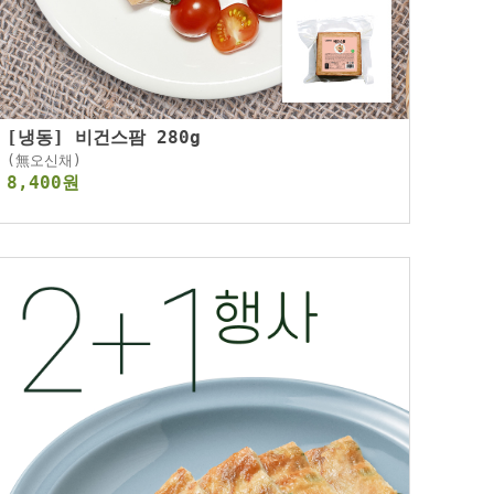
[냉동] 비건스팜 280g
(無오신채)
8,400원