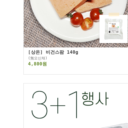
[상온] 비건스팜 140g
(無오신채)
4,800원