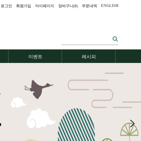
ENGLISH
로그인
회원가입
마이페이지
장바구니(
0
)
주문내역
이벤트
레시피