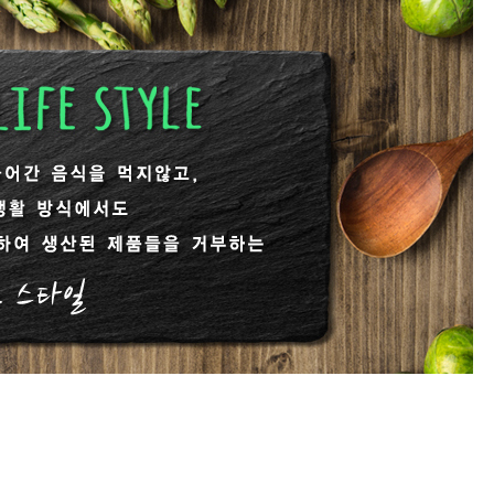
[냉동] 비건양념강정
400g/1kg
7,100원