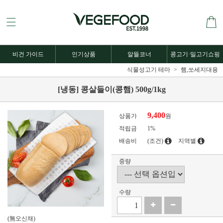
비건 가이드
인기상품
알뜰코너
콩고기·밀고기쇼핑
식물성고기 테마
햄,쏘세지대용
[냉동] 콩살들이(콩햄) 500g/1kg
9,400
상품가
원
적립금
1%
배송비
(조건)
지역별
중량
수량
(無오신채)