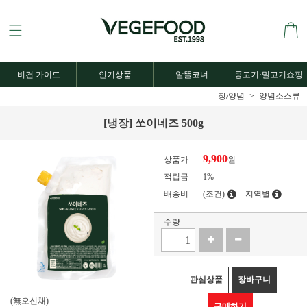
비건 가이드
인기상품
알뜰코너
콩고기·밀고기쇼핑
장/양념
양념소스류
[냉장] 쏘이네즈 500g
9,900
상품가
원
적립금
1%
배송비
(조건)
지역별
수량
관심상품
장바구니
(無오신채)
구매하기