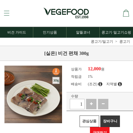
비건 가이드
인기상품
알뜰코너
콩고기·밀고기쇼핑
콩고기/밀고기
콩고기
[실온] 비건 편채 300g
12,000
상품가
원
적립금
1%
배송비
(조건)
지역별
수량
관심상품
장바구니
구매하기