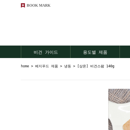
BOOK MARK
비건 가이드
용도별 제품
home
>
베지푸드 제품
>
냉동
> [상온] 비건스팜 140g