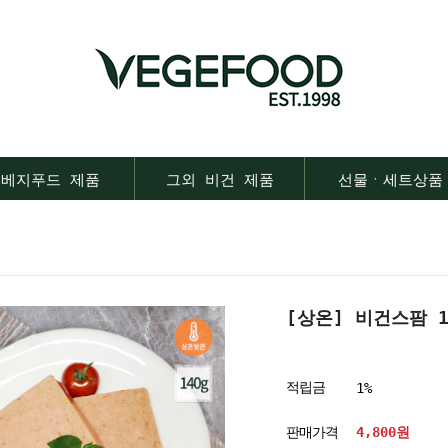
베지푸드 제품
그외 비건 제품
선물ㆍ세트상품
[상온] 비건스팜 1
적립금
1%
판매가격
4,800
원