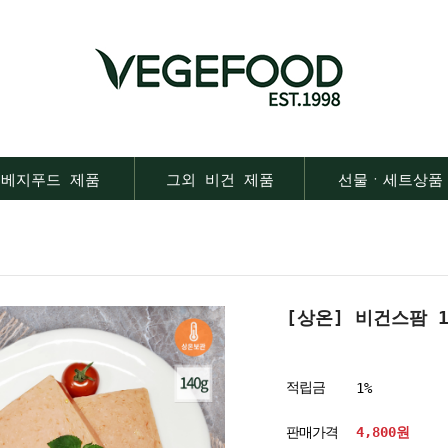
베지푸드 제품
그외 비건 제품
선물ㆍ세트상품
[상온] 비건스팜 1
적립금
1%
판매가격
4,800
원