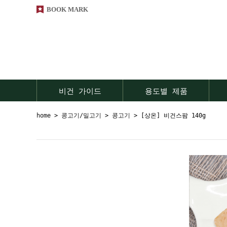
BOOK MARK
비건 가이드
용도별 제품
home
>
콩고기/밀고기
>
콩고기
> [상온] 비건스팜 140g