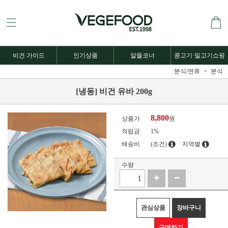
비건 가이드
인기상품
알뜰코너
콩고기·밀고기쇼핑
분식/면류
분식
[냉동] 비건 유바 200g
8,800
상품가
원
적립금
1%
배송비
(조건)
지역별
수량
관심상품
장바구니
구매하기